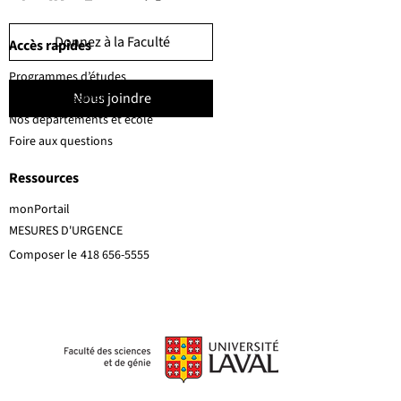
Donnez à la Faculté
Accès rapides
Programmes d’études
Nous joindre
Corps professoral
Nos départements et école
Foire aux questions
Ressources
monPortail
MESURES D'URGENCE
Composer le
418 656-5555