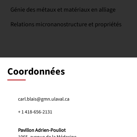
Génie des métaux et matériaux en alliage
Relations micronanostructure et propriétés
Coordonnées
carl.blais@gmn.ulaval.ca
+ 1 418-656-2131
Pavillon Adrien-Pouliot